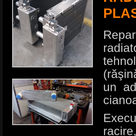
PLAS
Repa
radia
tehno
(răşin
un ad
cianoa
Execu
racir