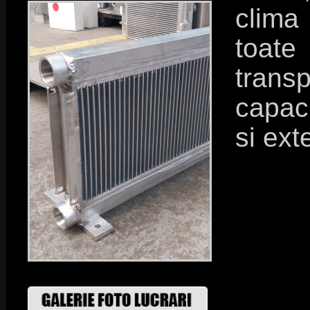
clima
toate
trans
capac
si ext