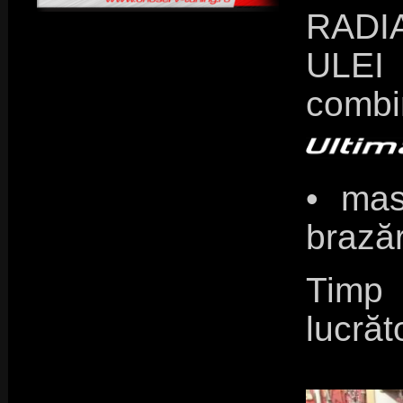
RADI
ULEI 
combi
• mas
brazări
Timp
lucrăt