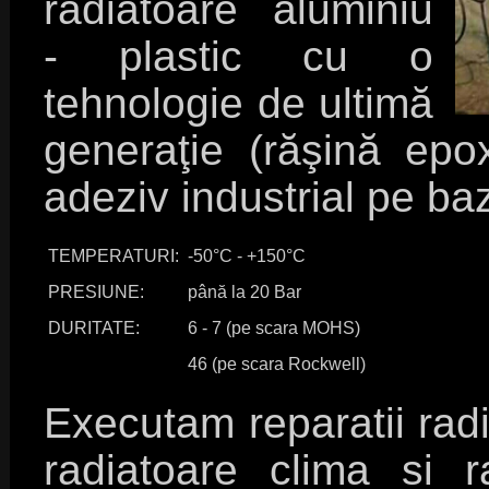
radiatoare aluminiu
- plastic cu o
tehnologie de ultimă
generaţie (răşină epo
adeziv industrial pe ba
TEMPERATURI:
-50°C - +150°C
PRESIUNE:
până la 20 Bar
DURITATE:
6 - 7 (pe scara MOHS)
46 (pe scara Rockwell)
Executam reparatii radia
radiatoare clima si r