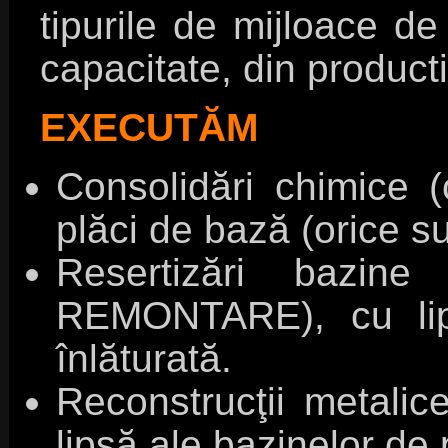
tipurile de mijloace de
capacitate, din producti
EXECUTĂM
Consolidări chimice (c
plăci de bază (orice s
Resertizări bazin
REMONTARE), cu lipi
înlăturată.
Reconstrucţii metalic
lipsă ale bazinelor de 